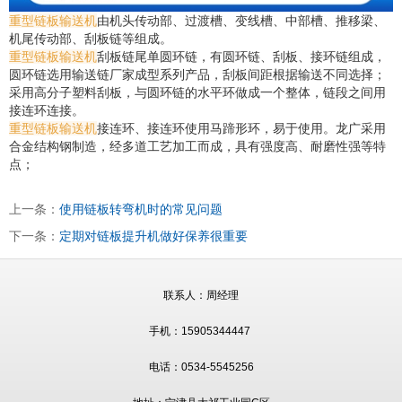
重型链板输送机
由机头传动部、过渡槽、变线槽、中部槽、推移梁、
机尾传动部、刮板链等组成。
重型链板输送机
刮板链尾单圆环链，有圆环链、刮板、接环链组成，
圆环链选用输送链厂家成型系列产品，刮板间距根据输送不同选择；
采用高分子塑料刮板，与圆环链的水平环做成一个整体，链段之间用
接连环连接。
重型链板输送机
接连环、接连环使用马蹄形环，易于使用。龙广采用
合金结构钢制造，经多道工艺加工而成，具有强度高、耐磨性强等特
点；
上一条：
使用链板转弯机时的常见问题
下一条：
定期对链板提升机做好保养很重要
联系人：周经理
手机：15905344447
电话：0534-5545256