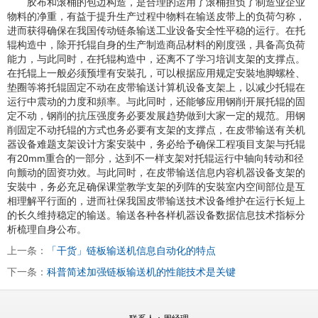
胶布和滚桶的包边构造，是合理的运用了滚桶担负了制造业企业
物料的净重，有益于提升生产过程中物料在输送皮带上的负荷匀称，
进而获得确保在我国传动链条输送工业设备安全性平稳的运行。在托
辊构造中，除开托辊自身的生产制造商品材料的刚度强，具备高负荷
能力，与此同时，在托辊构造中，还离不了学习培训支架的支撑点。
在托辊上一般必须预埋有安裝孔，可以根据应用规定安裝地脚螺栓、
垫圈等将托辊固定不动在皮带输送计算机设备支架上，以减少托辊在
运行中震动的力度和頻率。与此同时，还能够应用钢削开展托辊的固
定不动，钢削的抗压强度务必要发展趋势做到大家一定的规范。用钢
削固定不动托辊的方式也务必要有支架的支撑点，在皮带输送有关机
器设备难题支架设计方案安裝中，务必给予确保工程项目支架与托辊
有20mm重合的一部分，达到不一样支架对托辊运行中轴向转动和径
向颤动的固资功效。与此同时，在皮带输送信息内容机器设备支架的
安裝中，务必充足确保课堂教学支架的列阵的安裝室内空间部位是互
相理解平行面的，进而社保我国皮带输送技术设备维护在运行长短上
的长久维持稳定的输送。输送各种各样机器设备数据信息技术指标分
析梳理自身公布。
上一条：
「干货」链板输送机信息自动化的特点
下一条：
科普简述加强链板输送机的性能技术是关键