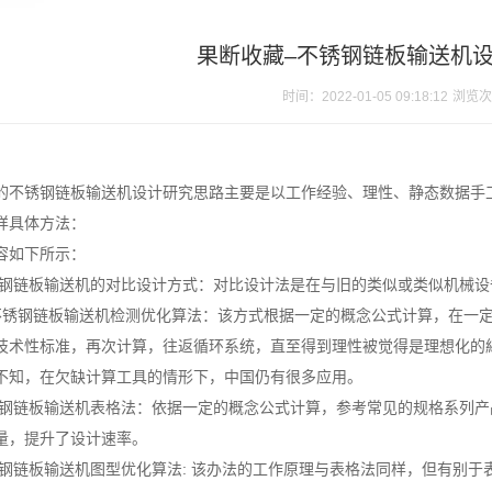
果断收藏–不锈钢链板输送机
时间：2022-01-05 09:18:12
浏览次
的不锈钢链板输送机设计研究思路主要是以工作经验、理性、静态数据手
样具体方法：
容如下所示：
不锈钢链板输送机的对比设计方式：对比设计法是在与旧的类似或类似机械
不锈钢链板输送机检测优化算法：该方式根据一定的概念公式计算，在一
技术性标准，再次计算，往返循环系统，直至得到理性被觉得是理想化的
不知，在欠缺计算工具的情形下，中国仍有很多应用。
不锈钢链板输送机表格法：依据一定的概念公式计算，参考常见的规格系列
量，提升了设计速率。
不锈钢链板输送机图型优化算法: 该办法的工作原理与表格法同样，但有别