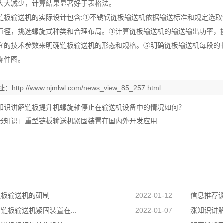
大大减少，计算結果显著好于表格法。
链板输送机的实际设计包含:①不锈钢链板输送机依据输送标准和规定选
直徑，挑选螺旋式种类和合理布局。③计算链板输送机的输送输出功率，挑
宜的技术参数来明确链板输送机的形态和规格。⑤明确链板输送机每段的长
零件图。
址：
http://www.njmlwl.com/news_view_85_257.html
知识讲解链板提升机螺旋轴停止在输送机设备中的情况如何？
涨知识」重型链板输送机紧固装置在国内外开发应用
链板输送机的研制
2022-01-12
信息推荐谈
链板输送机紧固装置在...
2022-01-07
涨知识讲解