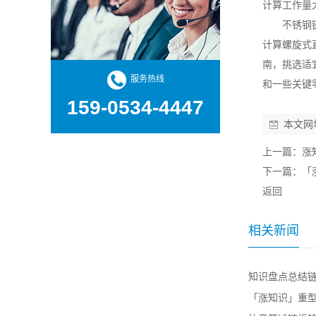
计算工作量
不锈钢
计算螺旋式
南，挑选适
服务热线
和一些关键
159-0534-4447
本文网
上一篇：
涨
下一篇：
「
返回
相关新闻
知识盘点总结
「涨知识」重型